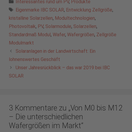
Kategorien
Interessantes rund um PV
,
Produkte
Schlagwörter
Eigenmarke IBC SOLAR
,
Entwicklung Zellgröße
,
kristalline Solarzellen
,
Modultechnologien
,
Photovoltaik
,
PV
,
Solarmodule
,
Solarzellen
,
Standardmaß Modul
,
Wafer
,
Wafergrößen
,
Zellgröße
Modulmarkt
Solaranlagen in der Landwirtschaft: Ein
lohnenswertes Geschäft
Unser Jahresrückblick – das war 2019 bei IBC
SOLAR
3 Kommentare zu „Von M0 bis M12
– Die unterschiedlichen
Wafergrößen im Markt“