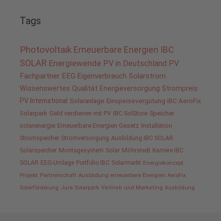
Tags
Photovoltaik
Erneuerbare Energien
IBC
SOLAR
Energiewende
PV in Deutschland
PV
Fachpartner
EEG
Eigenverbrauch
Solarstrom
Wissenswertes
Qualität
Energieversorgung
Strompreis
PV International
Solaranlage
Einspeisevergütung
IBC AeroFix
Solarpark
Geld verdienen mit PV
IBC SolStore
Speicher
solarenergie
Erneuerbare Energien Gesetz
Installation
Stromspeicher
Stromversorgung
Ausbildung IBC SOLAR
Solarspeicher
Montagesystem
Solar
Möhrstedt
Karriere IBC
SOLAR
EEG-Umlage
Portfolio IBC
Solarmarkt
Energiekonzept
Projekt
Partnerschaft
Ausbildung erneuerbare Energien
AeroFix
Solarförderung
Jura Solarpark
Vertrieb und Marketing
Ausbildung