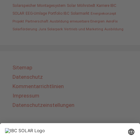
Solarspeicher
Montagesystem
Solar
Möhrstedt
Karriere IBC
SOLAR
EEG-Umlage
Portfolio IBC
Solarmarkt
Energiekonzept
Projekt
Partnerschaft
Ausbildung erneuerbare Energien
AeroFix
Solarförderung
Jura Solarpark
Vertrieb und Marketing
Ausbildung
Sitemap
Datenschutz
Kommentarrichtlinien
Impressum
Datenschutzeinstellungen
Über IBC SOLAR