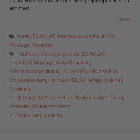
Dieser Wert ist aber auf den Dach projektspezifisch zu
ermitteln.
Drucken
Kategorien
Inside IBC SOLAR
,
Interessantes rund um PV
,
Montage
,
Produkte
Schlagwörter
Flachdach Montagesysteme IBC SOLAR
,
Flachdach-Montage
,
Gewerbeanlage
,
Grenzschichtwindkanal
,
IBC AeroFix
,
IBC AeroFlat
,
Montagesystem
,
Portfolio IBC
,
PV-Anlage
,
Qualität
,
Windkanal
Netzumschalt- oder Back-Up-Boxen: Die Lösung,
wenn das Stromnetz streikt
Spacy living on earth