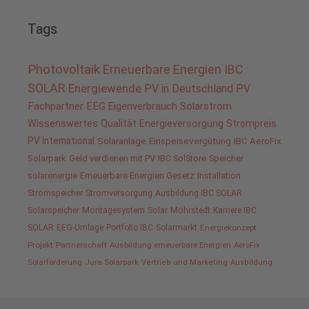
Tags
Photovoltaik
Erneuerbare Energien
IBC
SOLAR
Energiewende
PV in Deutschland
PV
Fachpartner
EEG
Eigenverbrauch
Solarstrom
Wissenswertes
Qualität
Energieversorgung
Strompreis
PV International
Solaranlage
Einspeisevergütung
IBC AeroFix
Solarpark
Geld verdienen mit PV
IBC SolStore
Speicher
solarenergie
Erneuerbare Energien Gesetz
Installation
Stromspeicher
Stromversorgung
Ausbildung IBC SOLAR
Solarspeicher
Montagesystem
Solar
Möhrstedt
Karriere IBC
SOLAR
EEG-Umlage
Portfolio IBC
Solarmarkt
Energiekonzept
Projekt
Partnerschaft
Ausbildung erneuerbare Energien
AeroFix
Solarförderung
Jura Solarpark
Vertrieb und Marketing
Ausbildung