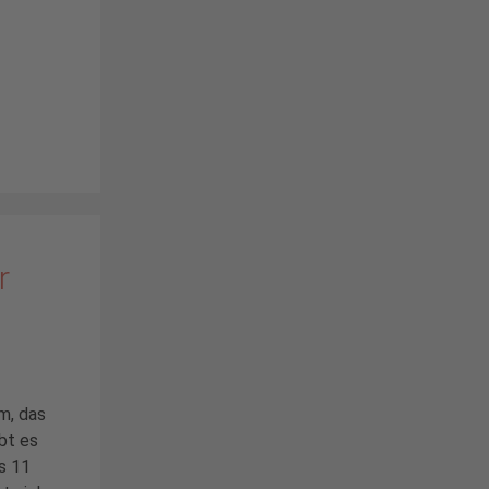
r
m, das
ibt es
s 11