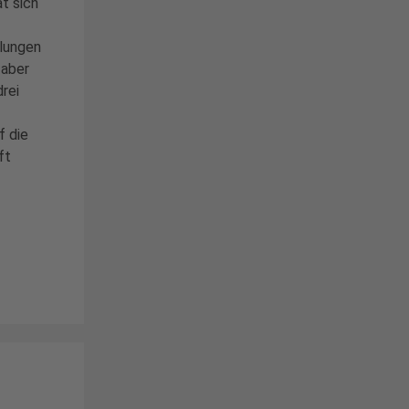
at sich
lungen
 aber
rei
f die
ft