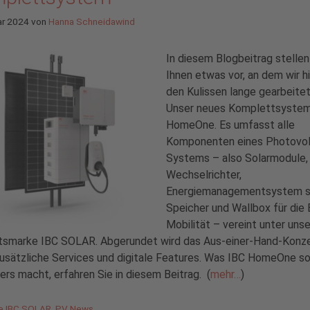
ar 2024
von
Hanna Schneidawind
In diesem Blogbeitrag stellen
Ihnen etwas vor, an dem wir h
den Kulissen lange gearbeitet
Unser neues Komplettsystem
HomeOne. Es umfasst alle
Komponenten eines Photovol
Systems – also Solarmodule,
Wechselrichter,
Energiemanagementsystem 
Speicher und Wallbox für die 
Mobilität – vereint unter unse
ätsmarke IBC SOLAR. Abgerundet wird das Aus-einer-Hand-Konz
usätzliche Services und digitale Features. Was IBC HomeOne s
rs macht, erfahren Sie in diesem Beitrag. (
mehr…
)
gorien
de IBC SOLAR
,
PV News