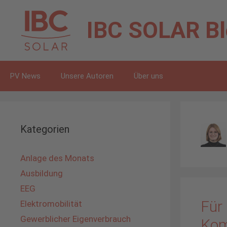
Zum
Inhalt
IBC SOLAR
B
springen
PV News
Unsere Autoren
Über uns
Kategorien
Anlage des Monats
Ausbildung
EEG
Für
Elektromobilität
Gewerblicher Eigenverbrauch
Kom