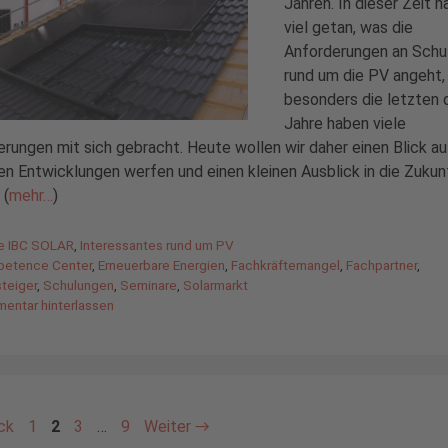
Jahren. In dieser Zeit h
viel getan, was die
Anforderungen an Schu
rund um die PV angeht,
besonders die letzten d
Jahre haben viele
rungen mit sich gebracht. Heute wollen wir daher einen Blick au
n Entwicklungen werfen und einen kleinen Ausblick in die Zukun
 (
mehr…
)
gorien
de IBC SOLAR
,
Interessantes rund um PV
agwörter
etence Center
,
Erneuerbare Energien
,
Fachkräftemangel
,
Fachpartner
,
teiger
,
Schulungen
,
Seminare
,
Solarmarkt
entar hinterlassen
Seite
Seite
Seite
Seite
ck
1
2
3
…
9
Weiter
→