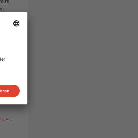
eits
in
 PV-
uns bei
i uns
an der
sich
 und
n den
inen
t zu
SOLAR
,