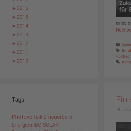
►
2016
►
2015
eines d
►
2014
Hochsc
►
2013
►
2012
Kate
Insi
Schl
Beru
►
2011
Hochsch
►
2010
Komm
Ein
Tags
19. Janu
Photovoltaik
Erneuerbare
Energien
IBC SOLAR