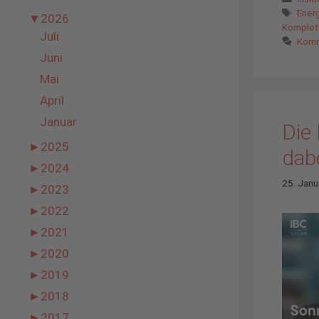
Schl
Ener
▼
2026
Komplet
Juli
Komm
Juni
Mai
April
Januar
Die
►
2025
dabe
►
2024
25. Janu
►
2023
►
2022
►
2021
►
2020
►
2019
►
2018
►
2017