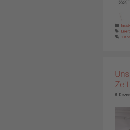
Kate
Insi
Schl
Ener
1 Ko
Uns
Zeit
5. Deze