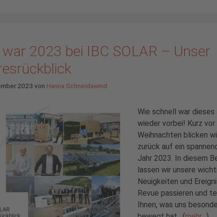
 war 2023 bei IBC SOLAR – Unser
resrückblick
ember 2023
von
Hanna Schneidawind
Wie schnell war dieses
wieder vorbei! Kurz vor
Weihnachten blicken wi
zurück auf ein spannen
Jahr 2023. In diesem B
lassen wir unsere wich
Neuigkeiten und Ereign
Revue passieren und te
Ihnen, was uns besond
bewegt hat. (
mehr…
)