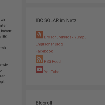
 wir
IBC SOLAR im Netz
inter
 haben:
 IBC
Broschürenkiosk Yumpu
Englischer Blog
taik-
Facebook
RSS Feed
sowie
E-
YouTube
rer
ept
o
Blogroll