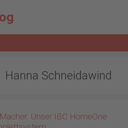
log
Hanna Schneidawind
 Macher: Unser IBC HomeOne
plettsystem