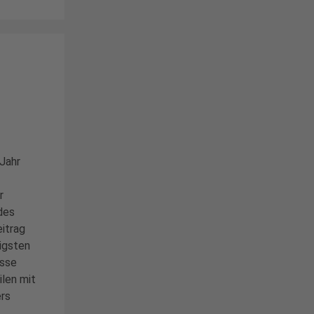
 Jahr
r
des
eitrag
tigsten
isse
ilen mit
ers