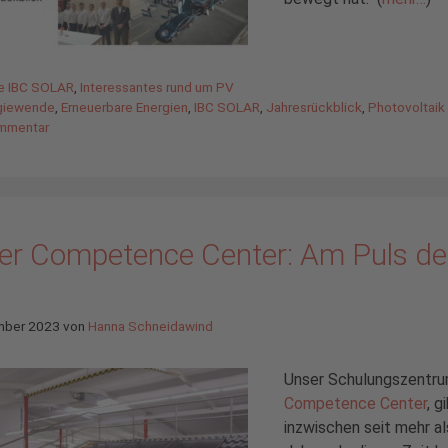
gorien
de IBC SOLAR
,
Interessantes rund um PV
agwörter
giewende
,
Erneuerbare Energien
,
IBC SOLAR
,
Jahresrückblick
,
Photovoltaik
mmentar
er Competence Center: Am Puls de
mber 2023
von
Hanna Schneidawind
Unser Schulungszentru
Competence Center
, g
inzwischen seit mehr al