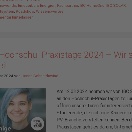
agwörter
giewende
,
Erneuerbare Energien
,
Fachpartner
,
IBC HomeOne
,
IBC SOLAR
,
tsystem
,
Roadshow
,
Wissenswertes
entar hinterlassen
 Hochschul-Praxistage 2024 – Wir 
i!
ar 2024
von
Hanna Schneidawind
Am 12.03.2024 nehmen wir von IBC
an den Hochschul-Praxistagen teil u
öffnen unsere Türen für interessiert
Studierende, die sich eine Karriere in
PV-Branche vorstellen können. Bei 
Praxistagen geht es darum, Unterne