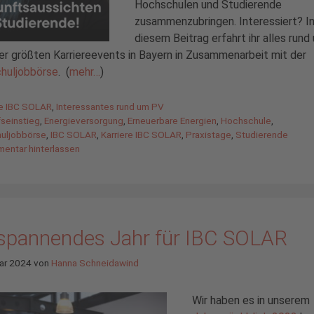
Hochschulen und Studierende
zusammenzubringen. Interessiert? I
diesem Beitrag erfahrt ihr alles rund
er größten Karriereevents in Bayern in Zusammenarbeit mit der
huljobbörse
. (
mehr…
)
gorien
de IBC SOLAR
,
Interessantes rund um PV
agwörter
fseinstieg
,
Energieversorgung
,
Erneuerbare Energien
,
Hochschule
,
uljobbörse
,
IBC SOLAR
,
Karriere IBC SOLAR
,
Praxistage
,
Studierende
entar hinterlassen
 spannendes Jahr für IBC SOLAR
ar 2024
von
Hanna Schneidawind
Wir haben es in unserem