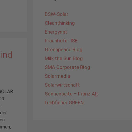
BSW-Solar
Cleanthinking
Energynet
Fraunhofer ISE
Greenpeace Blog
sind
Milk the Sun Blog
SMA Corporate Blog
Solarmedia
Solarwirtschaft
 SOLAR
Sonnenseite – Franz Alt
nd
techfieber GREEN
e
 der
den
hmen,