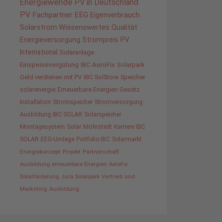
Energiewende
PV in Deutschland
PV
Fachpartner
EEG
Eigenverbrauch
Solarstrom
Wissenswertes
Qualität
Energieversorgung
Strompreis
PV
International
Solaranlage
Einspeisevergütung
IBC AeroFix
Solarpark
Geld verdienen mit PV
IBC SolStore
Speicher
solarenergie
Erneuerbare Energien Gesetz
Installation
Stromspeicher
Stromversorgung
Ausbildung IBC SOLAR
Solarspeicher
Montagesystem
Solar
Möhrstedt
Karriere IBC
SOLAR
EEG-Umlage
Portfolio IBC
Solarmarkt
Energiekonzept
Projekt
Partnerschaft
Ausbildung erneuerbare Energien
AeroFix
Solarförderung
Jura Solarpark
Vertrieb und
Marketing
Ausbildung