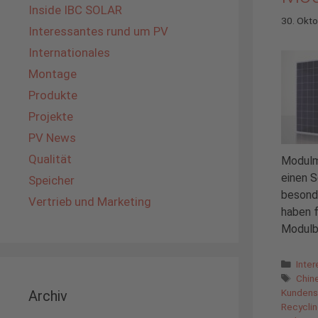
Inside IBC SOLAR
30. Okt
Interessantes rund um PV
Internationales
Montage
Produkte
Projekte
PV News
Qualität
Modulma
einen S
Speicher
besonde
Vertrieb und Marketing
haben f
Modulb
Kate
Inte
Schl
Chin
Kundens
Archiv
Recycli