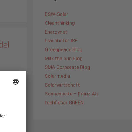
BSW-Solar
Cleanthinking
Energynet
Fraunhofer ISE
del
Greenpeace Blog
Milk the Sun Blog
SMA Corporate Blog
Solarmedia
ch in
Solarwirtschaft
einiges
Sonnenseite – Franz Alt
er
techfieber GREEN
 am
 Wir
schiede
genauer