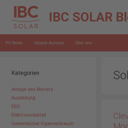
Zum
Inhalt
IBC SOLAR
B
springen
PV News
Unsere Autoren
Über uns
So
Kategorien
Anlage des Monats
Ausbildung
EEG
Clev
Elektromobilität
Gewerblicher Eigenverbrauch
Mod