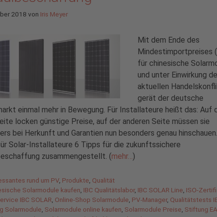
ober 2018
von
Iris Meyer
Mit dem Ende des
Mindestimportpreises 
für chinesische Solarm
und unter Einwirkung de
aktuellen Handelskonfl
gerät der deutsche
rkt einmal mehr in Bewegung. Für Installateure heißt das: Auf 
eite locken günstige Preise, auf der anderen Seite müssen sie
rs bei Herkunft und Garantien nun besonders genau hinschauen.
ür Solar-Installateure 6 Tipps für die zukunftssichere
eschaffung zusammengestellt. (
mehr…
)
gorien
ressantes rund um PV
,
Produkte
,
Qualität
agwörter
esische Solarmodule kaufen
,
IBC Qualitätslabor
,
IBC SOLAR Line
,
ISO-Zertif
ervice IBC SOLAR
,
Online-Shop Solarmodule
,
PV-Manager
,
Qualitätstests I
ng Solarmodule
,
Solarmodule online kaufen
,
Solarmodule Preise
,
Stiftung E