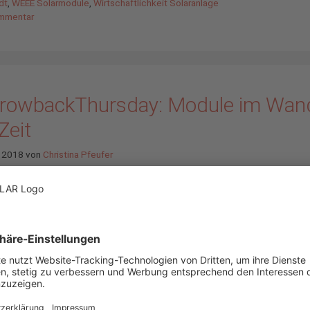
dt
,
WEEE Solarmodule
,
Wirtschaftlichkeit Solaranlage
mmentar
rowbackThursday: Module im Wan
Zeit
z 2018
von
Christina Pfeufer
Bei Solarmodulen hat si
den letzten 26 Jahren 
getan – nicht nur bei d
Leistung, sondern auch
Preis und bei der Optik.
schauen uns die Unter
in diesem Beitrag mal 
an. (
mehr…
)