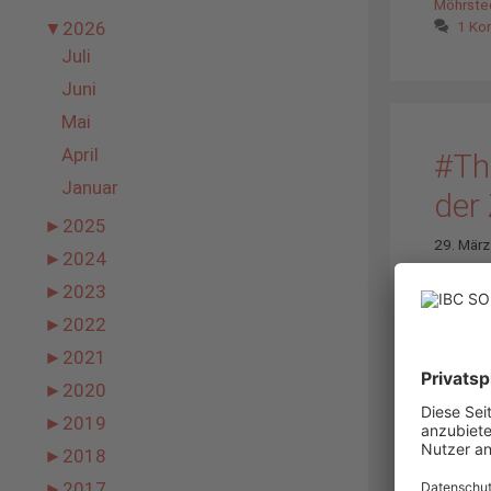
Möhrste
1 Ko
▼
2026
Juli
Juni
Mai
April
#Th
Januar
der 
►
2025
29. Mär
►
2024
►
2023
►
2022
►
2021
►
2020
►
2019
►
2018
►
2017