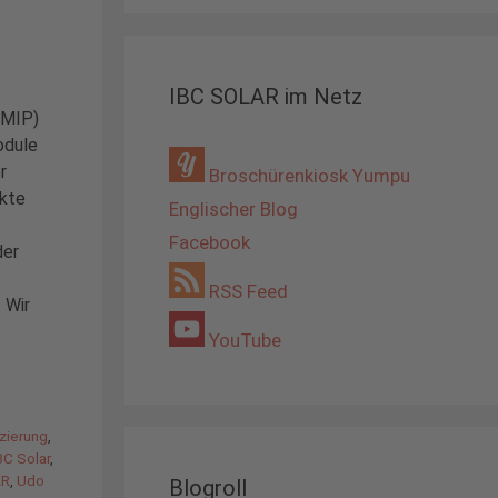
IBC SOLAR im Netz
(MIP)
odule
r
Broschürenkiosk Yumpu
ikte
Englischer Blog
Facebook
der
RSS Feed
 Wir
YouTube
izierung
,
BC Solar
,
AR
,
Udo
Blogroll