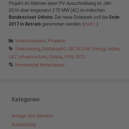
Projekt im Rahmen einer PV-Ausschreibung im Jahr
2016 über insgesamt 270 MW (AC) im indischen
Bundesstaat Odisha
. Der neue Solarpark soll bis
Ende
2017 in Betrieb
genommen werden. (
mehr…
)
Kategorien
Internationales
,
Projekte
Schlagwörter
Finanzierung
,
Großprojekt
,
IBC SOLAR Energy
,
Indien
,
L&T Infrastructure
,
Odisha
,
PPA
,
SECI
Kommentar hinterlassen
Kategorien
Anlage des Monats
Ausbildung