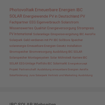
Photovoltaik
Erneuerbare Energien
IBC
SOLAR
Energiewende
PV in Deutschland
PV
Fachpartner
EEG
Eigenverbrauch
Solarstrom
Wissenswertes
Qualität
Energieversorgung
Strompreis
PV International
Solaranlage
Einspeisevergütung
IBC AeroFix
Solarpark
Geld verdienen mit PV
IBC SolStore
Speicher
solarenergie
Erneuerbare Energien Gesetz
Installation
Stromspeicher
Stromversorgung
Ausbildung IBC SOLAR
Solarspeicher
Montagesystem
Solar
Möhrstedt
Karriere IBC
SOLAR
EEG-Umlage
Portfolio IBC
Solarmarkt
Energiekonzept
Projekt
Partnerschaft
Ausbildung erneuerbare Energien
AeroFix
Solarförderung
Jura Solarpark
Vertrieb und Marketing
Ausbildung
IBC SOLAR Webseiten