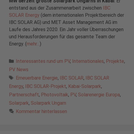
MW derzeit größte Solarpark Ungarns in Kabai
. Er
entstand aus der Zusammenarbeit zwischen
IBC
SOLAR Energy
(dem internationalen Projektbereich der
IBC SOLAR AG) und MET Asset Management AG im
Laufe des Jahres 2020. Ein Jahr voller Überraschungen
und Herausforderungen für das gesamte Team der
Energy. (
mehr…
)
Kategorien
Interessantes rund um PV
,
Internationales
,
Projekte
,
PV News
Schlagwörter
Erneuerbare Energie
,
IBC SOLAR
,
IBC SOLAR
Energy
,
IBC SOLAR-Projekt
,
Kabai-Solarpark
,
Partnerschaft
,
Photovoltaik
,
PV
,
Solarenergie Europa
,
Solarpark
,
Solarpark Ungarn
Kommentar hinterlassen