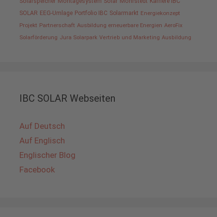
Solarspeicher
Montagesystem
Solar
Möhrstedt
Karriere IBC
SOLAR
EEG-Umlage
Portfolio IBC
Solarmarkt
Energiekonzept
Projekt
Partnerschaft
Ausbildung erneuerbare Energien
AeroFix
Solarförderung
Jura Solarpark
Vertrieb und Marketing
Ausbildung
IBC SOLAR Webseiten
Auf Deutsch
Auf Englisch
Englischer Blog
Facebook