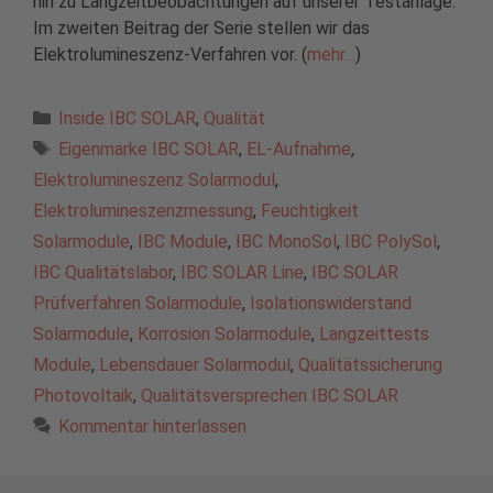
hin zu Langzeitbeobachtungen auf unserer Testanlage.
Im zweiten Beitrag der Serie stellen wir das
Elektrolumineszenz-Verfahren vor. (
mehr…
)
Kategorien
Inside IBC SOLAR
,
Qualität
Schlagwörter
Eigenmarke IBC SOLAR
,
EL-Aufnahme
,
Elektrolumineszenz Solarmodul
,
Elektrolumineszenzmessung
,
Feuchtigkeit
Solarmodule
,
IBC Module
,
IBC MonoSol
,
IBC PolySol
,
IBC Qualitätslabor
,
IBC SOLAR Line
,
IBC SOLAR
Prüfverfahren Solarmodule
,
Isolationswiderstand
Solarmodule
,
Korrosion Solarmodule
,
Langzeittests
Module
,
Lebensdauer Solarmodul
,
Qualitätssicherung
Photovoltaik
,
Qualitätsversprechen IBC SOLAR
Kommentar hinterlassen