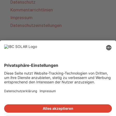
Datenschutz
Kommentarrichtlinien
Impressum
Datenschutzeinstellungen
Über IBC SOLAR
IBC SOLAR ist ein führender Fullservice-Anbieter
von Energielösungen und Dienstleistungen im
Bereich Photovoltaik und Speicher. Das
Unternehmen bietet Komplettsysteme an und
deckt das gesamte Spektrum von der Planung
bis zur schlüsselfertigen Übergabe von
Photovoltaik-Anlagen ab. Das Angebot umfasst
Energielösungen für Eigenheime, Gewerbe und
Industrie sowie Solarparks.