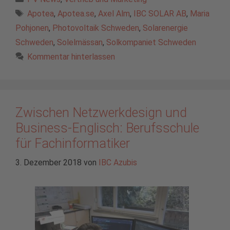
Schlagwörter
Apotea
,
Apotea.se
,
Axel Alm
,
IBC SOLAR AB
,
Maria
Pohjonen
,
Photovoltaik Schweden
,
Solarenergie
Schweden
,
Solelmässan
,
Solkompaniet Schweden
Kommentar hinterlassen
Zwischen Netzwerkdesign und
Business-Englisch: Berufsschule
für Fachinformatiker
3. Dezember 2018
von
IBC Azubis