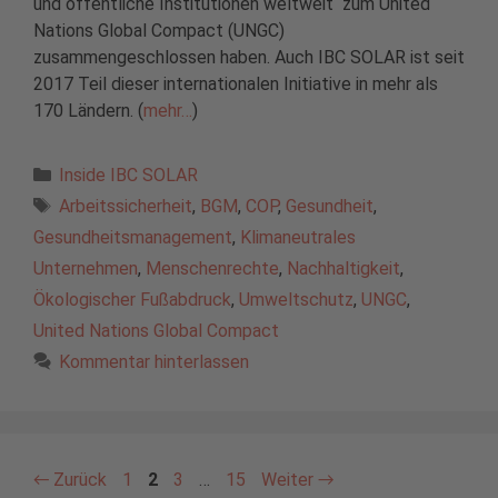
und öffentliche Institutionen weltweit zum United
Nations Global Compact (UNGC)
zusammengeschlossen haben. Auch IBC SOLAR ist seit
2017 Teil dieser internationalen Initiative in mehr als
170 Ländern. (
mehr…
)
Kategorien
Inside IBC SOLAR
Schlagwörter
Arbeitssicherheit
,
BGM
,
COP
,
Gesundheit
,
Gesundheitsmanagement
,
Klimaneutrales
Unternehmen
,
Menschenrechte
,
Nachhaltigkeit
,
Ökologischer Fußabdruck
,
Umweltschutz
,
UNGC
,
United Nations Global Compact
Kommentar hinterlassen
Seite
Seite
Seite
Seite
←
Zurück
1
2
3
…
15
Weiter
→