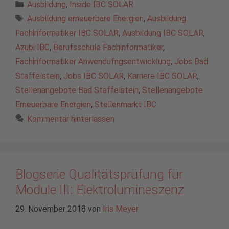
Kategorien
Ausbildung
,
Inside IBC SOLAR
Schlagwörter
Ausbildung erneuerbare Energien
,
Ausbildung
Fachinformatiker IBC SOLAR
,
Ausbildung IBC SOLAR
,
Azubi IBC
,
Berufsschule Fachinformatiker
,
Fachinformatiker Anwendufngsentwicklung
,
Jobs Bad
Staffelstein
,
Jobs IBC SOLAR
,
Karriere IBC SOLAR
,
Stellenangebote Bad Staffelstein
,
Stellenangebote
Erneuerbare Energien
,
Stellenmarkt IBC
Kommentar hinterlassen
Blogserie Qualitätsprüfung für
Module III: Elektrolumineszenz
29. November 2018
von
Iris Meyer